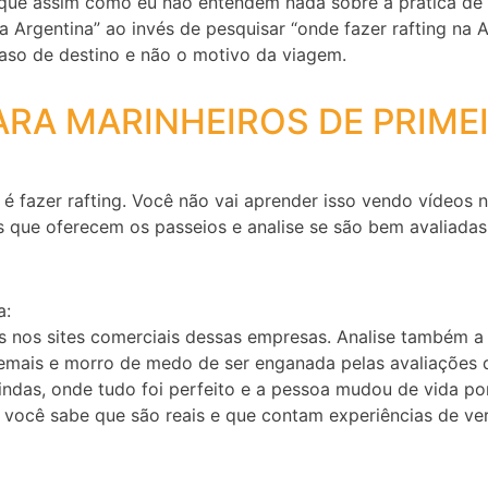
 que assim como eu não entendem nada sobre a prática de 
 Argentina” ao invés de pesquisar “onde fazer rafting na A
caso de destino e não o motivo da viagem.
ARA MARINHEIROS DE PRIME
é fazer rafting. Você não vai aprender isso vendo vídeos n
 que oferecem os passeios e analise se são bem avaliadas 
a:
nos sites comerciais dessas empresas. Analise também a c
demais e morro de medo de ser enganada pelas avaliações
indas, onde tudo foi perfeito e a pessoa mudou de vida po
e você sabe que são reais e que contam experiências de ve