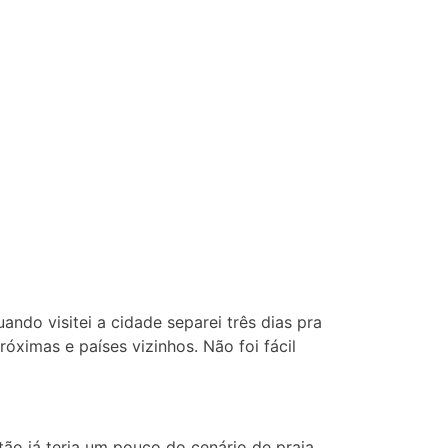
ndo visitei a cidade separei três dias pra
róximas e países vizinhos. Não foi fácil
tão já teria um pouco do cenário de praia.