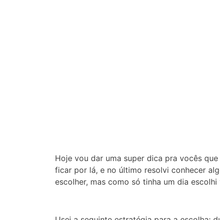
Hoje vou dar uma super dica pra vocês que 
ficar por lá, e no último resolvi conhecer a
escolher, mas como só tinha um dia escolhi 
Usei a seguinte estratégia para a escolha: d