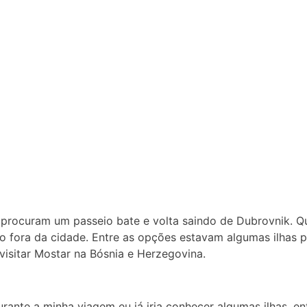
procuram um passeio bate e volta saindo de Dubrovnik. Qua
lgo fora da cidade. Entre as opções estavam algumas ilhas p
visitar Mostar na Bósnia e Herzegovina.
urante a minha viagem eu já iria conhecer algumas ilhas, en