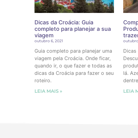
Dicas da Croácia: Guia
Compr
completo para planejar a sua
Produ
viagem
traze
outubro 6, 2021
outubro
Guia completo para planejar uma
Dicas
viagem pela Croácia. Onde ficar,
Descu
quando ir, o que fazer e todas as
produt
dicas da Croácia para fazer o seu
lá. Az
roteiro.
dentre
LEIA MAIS »
LEIA 