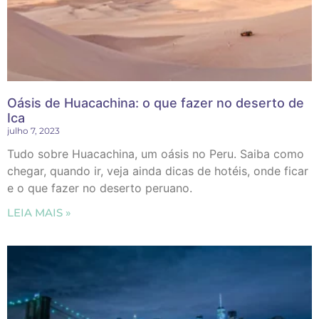
Oásis de Huacachina: o que fazer no deserto de
Ica
julho 7, 2023
Tudo sobre Huacachina, um oásis no Peru. Saiba como
chegar, quando ir, veja ainda dicas de hotéis, onde ficar
e o que fazer no deserto peruano.
LEIA MAIS »