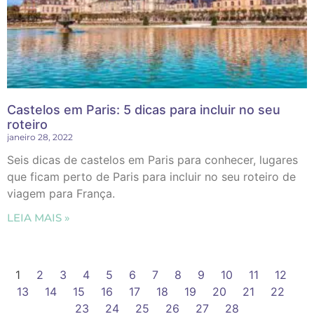
Castelos em Paris: 5 dicas para incluir no seu
roteiro
janeiro 28, 2022
Seis dicas de castelos em Paris para conhecer, lugares
que ficam perto de Paris para incluir no seu roteiro de
viagem para França.
LEIA MAIS »
1
2
3
4
5
6
7
8
9
10
11
12
13
14
15
16
17
18
19
20
21
22
23
24
25
26
27
28