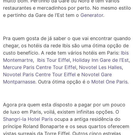
muito bom. Pertinho da Gare du Nord e tem vários
restaurantes e mercadinhos por perto. No mesmo estilo
e pertinho da Gare de l’Est tem o
Generator
.
Pra quem gosta de já saber o que vai encontrar quando
chegar, os hotéis da rede Ibis são uma ótima opção de
custo benefício. A rede tem vários hotéis em Paris:
Ibis
Montemartre
,
Ibis Tour Eiffel
,
Holiday Inn Gare de l’Est
,
Mercure Paris Centre Tour Eiffel
,
Novotel Les Halles
,
Novotel Paris Centre Tour Eiffel
e
Novotel Gare
Montparnasse
. Outra ótima opção é o
Motel One Paris
.
Agora pra quem esta disposto a pagar por um pouco
de luxo em Paris, voilá, existem infinitas opções. O
Shangri-la Hotel Paris
ocupa a antiga residência do
príncipe Roland Bonaparte e os seus quartos oferecem
vistas surreais da Torre Eiffel. Outros cinco estrelas