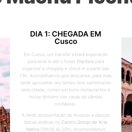
DIA 1: CHEGADA EM
Cusco
Em Cusco, um transfer estará esperando
para levá-lo até o hotel.
Dia livre
para
organizar a chegada e check in a partir das
13h. Aconselhamos que descanse, para mais
tarde aproveitar seu tempo livre caminhando
pela cidade, comer em bons restaurantes e
trocar dinheiro nas casas de câmbio
confiáveis.
A tarde apresentação de músicas e danças
típicas andinas no
Centro Qosqo de Arte
Nativa
(18h30 ás 20h), recomendamos