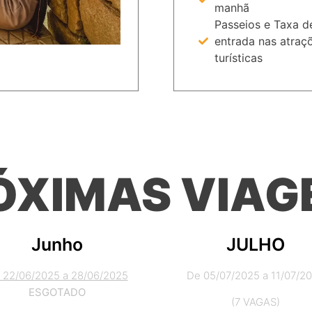
manhã
Passeios e Taxa d
entrada nas atraç
turísticas
ÓXIMAS VIAG
Junho
JULHO
 22/06/2025 a 28/06/2025
De 05/07/2025 a 11/07/2
ESGOTADO
(7 VAGAS)