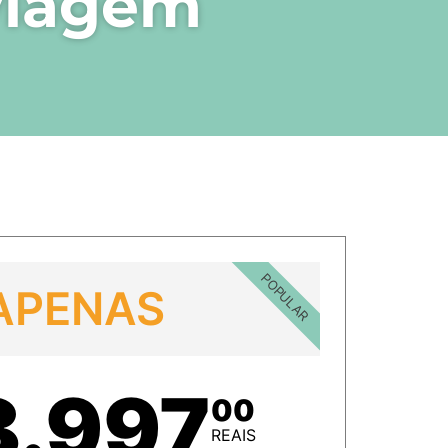
 viagem
POPULAR
APENAS
8.997
00
REAIS