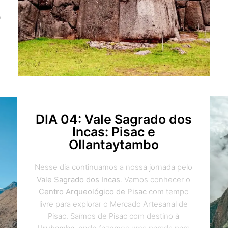
o
DIA 04: Vale Sagrado dos
Incas: Pisac e
Ollantaytambo
Nesse dia continuamos a nossa jornada pelo
Vale Sagrado dos Incas
. Vamos conhecer o
Centro Arqueológico de Pisac
com tempo
livre para explorar o Mercado Artesanal de
Pisac. Saímos de Pisac com destino à