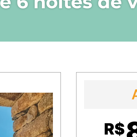
 e 6 noites de
R$