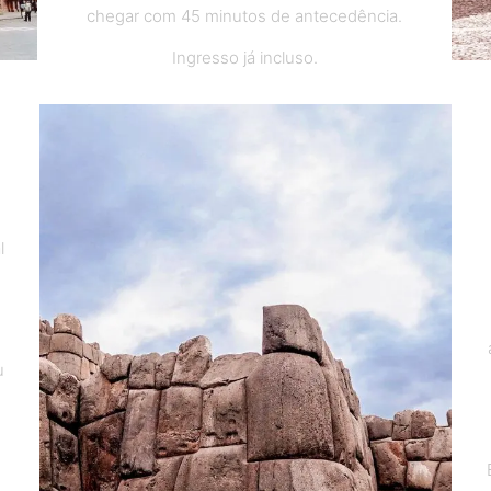
chegar com 45 minutos de antecedência.
Ingresso já incluso.
l
u