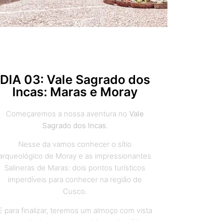
DIA 03: Vale Sagrado dos
Incas: Maras e Moray
Começaremos a nossa aventura no
Vale
Sagrado dos Incas
.
Nesse da vamos conhecer o sítio
arqueológico de Moray e as impressionantes
Salineras de Maras: dois pontos turísticos
imperdíveis para conhecer na região de
Cusco.
E para finalizar, teremos um almoço com vista