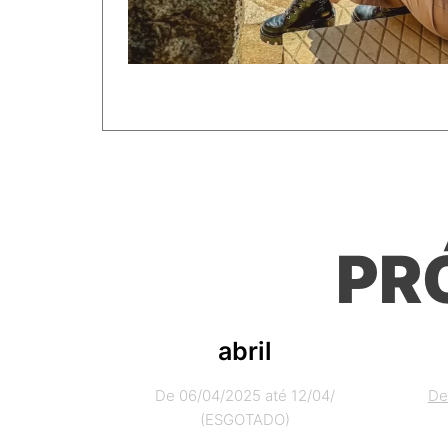
PR
abril
De 06/04/2025 até 12/04/
De
(ESGOTADO)