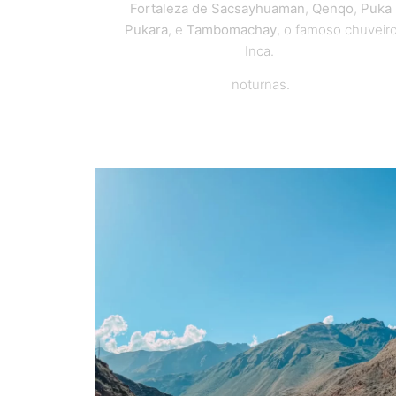
Fortaleza de Sacsayhuaman
,
Qenqo
,
Puka
Pukara
, e
Tambomachay
, o famoso chuveir
Inca.
noturnas.