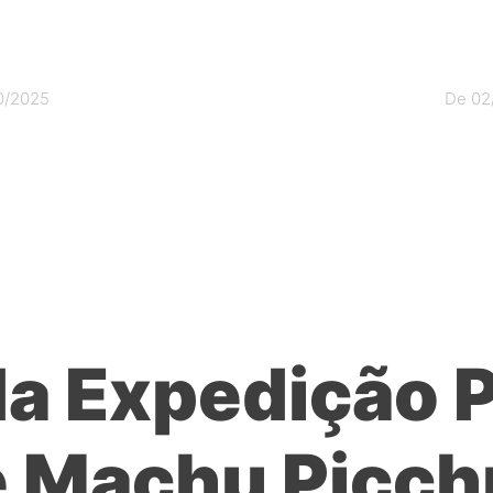
0/2025
De 02
a Expedição 
e Machu Picch