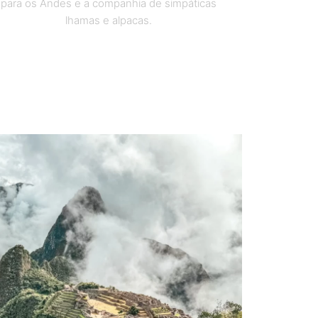
para os Andes e a companhia de simpáticas
lhamas e alpacas.