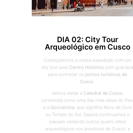
DIA 02: City Tour
Arqueológico em Cusco
Começaremos a nossa expedição com um
city tour pelo
Centro Histórico
com guia loca
para conhecer os
pontos turísticos de
Cusco
.
Vamos visitar a
Catedral de Cusco
,
conhecida como uma das mais belas do Per
e a
Qoricancha
, que significa Muro de Ouro
ou Templo do Sol. Depois continuamos o
passeio visitando outros quatro sítios
arqueológicos nos arredores de Cusco: a