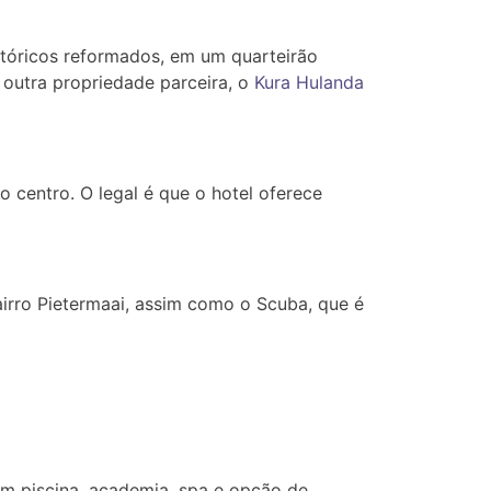
istóricos reformados, em um quarteirão
outra propriedade parceira, o
Kura Hulanda
o centro. O legal é que o hotel oferece
rro Pietermaai, assim como o Scuba, que é
tem piscina, academia, spa e opção de