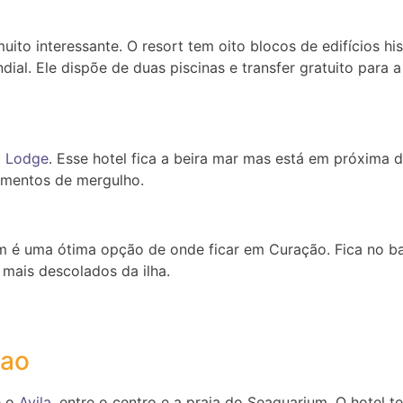
ito interessante. O resort tem oito blocos de edifícios h
l. Ele dispõe de duas piscinas e transfer gratuito para a 
 Lodge
. Esse hotel fica a beira mar mas está em próxima d
amentos de mergulho.
é uma ótima opção de onde ficar em Curação. Fica no bai
 mais descolados da ilha.
çao
é o
Avila
, entre o centro e a praia do Seaquarium. O hotel 