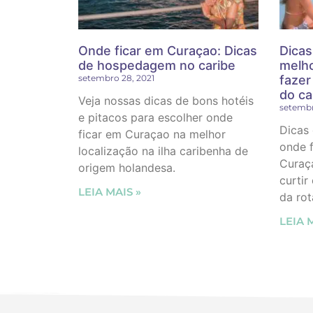
Onde ficar em Curaçao: Dicas
Dicas
de hospedagem no caribe
melho
setembro 28, 2021
fazer
do ca
Veja nossas dicas de bons hotéis
setembr
e pitacos para escolher onde
Dicas 
ficar em Curaçao na melhor
onde f
localização na ilha caribenha de
Curaça
origem holandesa.
curtir
LEIA MAIS »
da rot
LEIA 