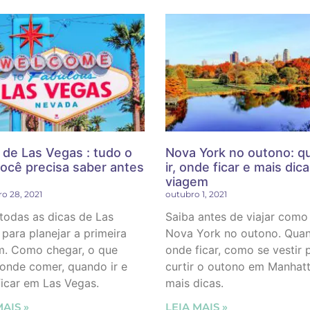
 de Las Vegas : tudo o
Nova York no outono: q
ocê precisa saber antes
ir, onde ficar e mais dic
viagem
o 28, 2021
outubro 1, 2021
todas as dicas de Las
Saiba antes de viajar como
para planejar a primeira
Nova York no outono. Quand
m. Como chegar, o que
onde ficar, como se vestir 
 onde comer, quando ir e
curtir o outono em Manhat
icar em Las Vegas.
mais dicas.
MAIS »
LEIA MAIS »