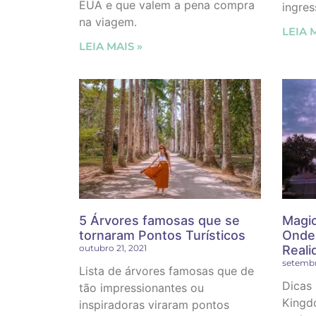
EUA e que valem a pena compra
ingres
na viagem.
LEIA 
LEIA MAIS »
5 Árvores famosas que se
Magic
tornaram Pontos Turísticos
Onde
outubro 21, 2021
Reali
setembr
Lista de árvores famosas que de
Dicas
tão impressionantes ou
Kingd
inspiradoras viraram pontos