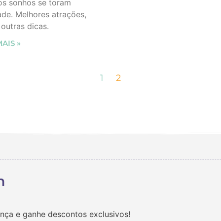
os sonhos se toram
ade. Melhores atrações,
e outras dicas.
MAIS »
1
2
m
ança e ganhe descontos exclusivos!