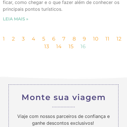
ficar, como chegar e o que fazer além de conhecer os
principais pontos turísticos.
LEIA MAIS »
1
2
3
4
5
6
7
8
9
10
11
12
13
14
15
16
Monte sua viagem
Viaje com nossos parceiros de confiança e
ganhe descontos exclusivos!