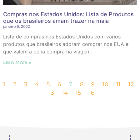
Compras nos Estados Unidos: Lista de Produtos
que os brasileiros amam trazer na mala
janeiro 6, 2022
Lista de compras nos Estados Unidos com vários
produtos que brasileiros adoram comprar nos EUA e
que valem a pena compra na viagem.
LEIA MAIS »
1
2
3
4
5
6
7
8
9
10
11
12
13
14
15
16