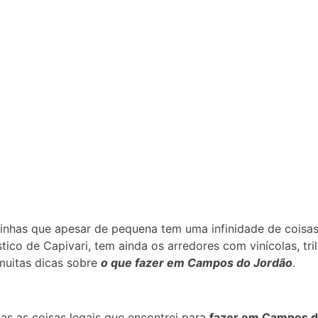
has que apesar de pequena tem uma infinidade de coisas l
ico de Capivari, tem ainda os arredores com vinícolas, tril
 muitas dicas sobre
o que fazer em Campos do Jordão
.
as as coisas legais que encontrei para
fazer em Campos d