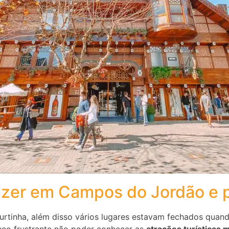
fazer em Campos do Jordão e p
rtinha, além disso vários lugares estavam fechados quand
uco frustrante não poder conhecer as
atrações turísticas 