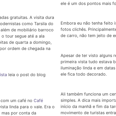
ele é um dos pontos mais f
das gratuitas. A visita dura
Embora eu não tenha feito 
odernistas como Tarsila do
fotos clichês. Principalm
, além de mobiliário barroco
de carro, não tem jeito de e
o tour segue até a ala
feitas de quarta a domingo,
s por ordem de chegada na
Apesar de ter visto alguns r
primeira vista tudo estava 
iluminação linda e em data
ele fica todo decorado.
ista
leia o post do blog
Ali também funciona um cen
simples.
A dica mais importa
ta com um café no
Café
início da manhã e fim da ta
sta linda para o vale. Era o
movimento de turistas entra
, mas por conta da