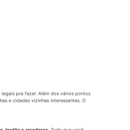
egais pra fazer. Além dos vários pontos
has e cidades vizinhas interessantes. O
o Jordão e arredores
. Tudo que você