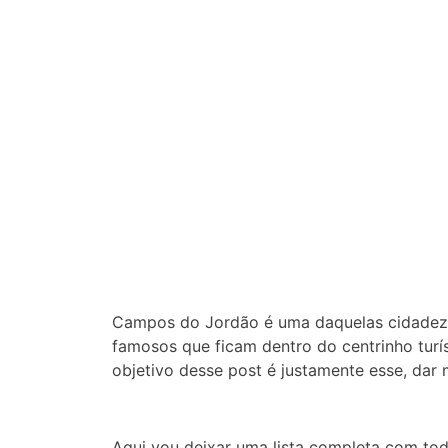
Campos do Jordão é uma daquelas cidadezin
famosos que ficam dentro do centrinho turíst
objetivo desse post é justamente esse, dar
Aqui vou deixar uma lista completa com tod