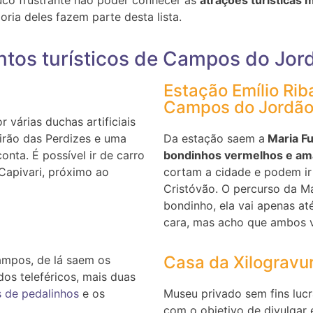
oria deles fazem parte desta lista.
pontos turísticos de Campos do Jor
Estação Emílio Rib
Campos do Jordã
várias duchas artificiais
irão das Perdizes e uma
Da estação saem a
Maria F
onta. É possível ir de carro
bondinhos vermelhos e am
Capivari, próximo ao
cortam a cidade e podem ir 
Cristóvão. O percurso da 
bondinho, ela vai apenas a
cara, mas acho que ambos 
Casa da Xilogravu
ampos, de lá saem os
dos teleféricos, mais duas
s de pedalinhos
e os
Museu privado sem fins lucr
com o objetivo de divulgar e