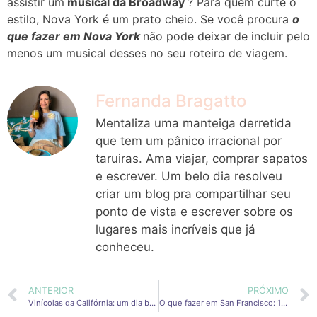
assistir um
musical da Broadway
? Para quem curte o
estilo, Nova York é um prato cheio. Se você procura
o
que fazer em Nova York
não pode deixar de incluir pelo
menos um musical desses no seu roteiro de viagem.
Fernanda Bragatto
Mentaliza uma manteiga derretida
que tem um pânico irracional por
taruiras. Ama viajar, comprar sapatos
e escrever. Um belo dia resolveu
criar um blog pra compartilhar seu
ponto de vista e escrever sobre os
lugares mais incríveis que já
conheceu.
ANTERIOR
PRÓXIMO
Vinícolas da Califórnia: um dia bebendo vinho nos arredores de San Francisco
O que fazer em San Francisco: 10 passeios Gratuitos para explorar a cidade