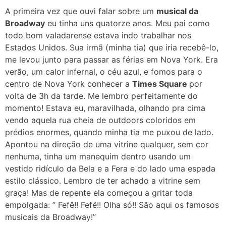
A primeira vez que ouvi falar sobre um
musical da
Broadway
eu tinha uns quatorze anos. Meu pai como
todo bom valadarense estava indo trabalhar nos
Estados Unidos. Sua irmã (minha tia) que iria recebê-lo,
me levou junto para passar as férias em Nova York.
Era
verão, um calor infernal, o céu azul, e fomos para o
centro de Nova York conhecer a
Times Square
por
volta de 3h da tarde. Me lembro perfeitamente do
momento! Estava eu, maravilhada, olhando pra cima
vendo aquela rua cheia de outdoors coloridos em
prédios enormes, quando minha tia me puxou de lado.
Apontou na direção de uma vitrine qualquer, sem cor
nenhuma, tinha um manequim dentro usando um
vestido ridículo da Bela e a Fera e do lado uma espada
estilo clássico. Lembro de ter achado a vitrine sem
graça! Mas de repente ela começou a gritar toda
empolgada: ” Fefê!! Fefê!! Olha só!! São aqui os famosos
musicais da Broadway!”