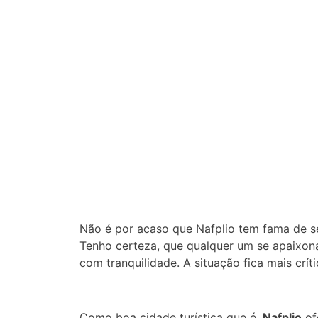
Não é por acaso que Nafplio tem fama de s
Tenho certeza, que qualquer um se apaixonar
com tranquilidade. A situação fica mais crí
Como boa cidade turística que é,
Nafplio
of