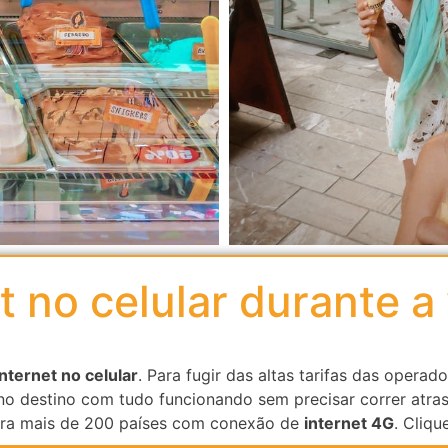
et
no celular
durante a
internet no celular
. Para fugir das altas tarifas das oper
o destino com tudo funcionando sem precisar correr atras
ra mais de 200 países com conexão de
internet 4G
. Cliqu