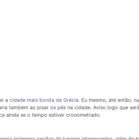
er a
cidade mais bonita da Grécia
. Eu mesmo, até então, nu
ia também ao pisar os pés na cidade. Aviso logo que será 
tica ainda se o tempo estiver cronometrado.
erece inúmeras opções de lugares interessantes, além de b