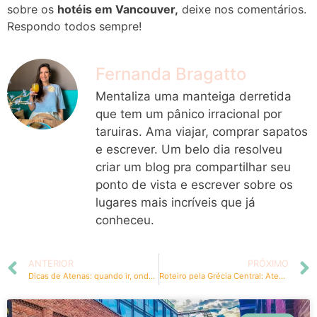
sobre os
hotéis em Vancouver,
deixe nos comentários.
Respondo todos sempre!
Fernanda Bragatto
Mentaliza uma manteiga derretida
que tem um pânico irracional por
taruiras. Ama viajar, comprar sapatos
e escrever. Um belo dia resolveu
criar um blog pra compartilhar seu
ponto de vista e escrever sobre os
lugares mais incríveis que já
conheceu.
ANTERIOR
PRÓXIMO
Dicas de Atenas: quando ir, onde ficar e o que fazer
Roteiro pela Grécia Central: Atenas, Delfos e Meteora na mesma viagem