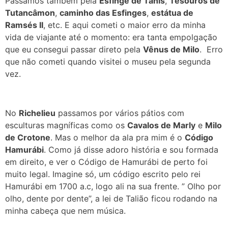
Passamos também pela
Esfinge de Tânis
,
Tesouros de
Tutancâmon
,
caminho das Esfinges
,
estátua de
Ramsés II
, etc. E aqui cometi o maior erro da minha
vida de viajante até o momento: era tanta empolgação
que eu consegui passar direto pela
Vênus de Milo
. Erro
que não cometi quando visitei o museu pela segunda
vez.
No
Richelieu
passamos por vários pátios com
esculturas magníficas como os
Cavalos de Marly
e
Milo
de Crotone
. Mas o melhor da ala pra mim é o
Código
Hamurábi
. Como já disse adoro história e sou formada
em direito, e ver o Código de Hamurábi de perto foi
muito legal. Imagine só, um código escrito pelo rei
Hamurábi em 1700 a.c, logo ali na sua frente. ” Olho por
olho, dente por dente”, a lei de Talião ficou rodando na
minha cabeça que nem música.