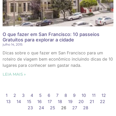
O que fazer em San Francisco: 10 passeios
Gratuitos para explorar a cidade
julho 14, 2015
Dicas sobre o que fazer em San Francisco para um
roteiro de viagem bem econômico incluindo dicas de 10
lugares para conhecer sem gastar nada.
LEIA MAIS »
1
2
3
4
5
6
7
8
9
10
11
12
13
14
15
16
17
18
19
20
21
22
23
24
25
26
27
28