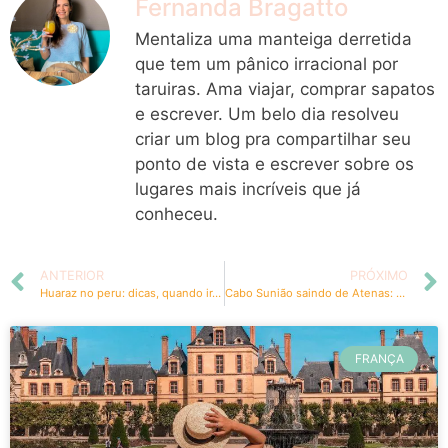
Fernanda Bragatto
Mentaliza uma manteiga derretida
que tem um pânico irracional por
taruiras. Ama viajar, comprar sapatos
e escrever. Um belo dia resolveu
criar um blog pra compartilhar seu
ponto de vista e escrever sobre os
lugares mais incríveis que já
conheceu.
ANTERIOR
PRÓXIMO
Huaraz no peru: dicas, quando ir, o que fazer e mais
Cabo Sunião saindo de Atenas: como chegar, visita ao Templo de Poseidon, roteiro e outras dicas
FRANÇA