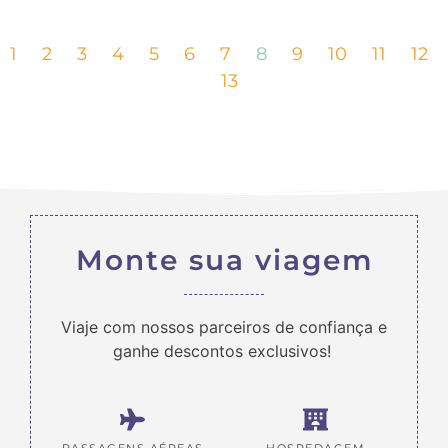
1
2
3
4
5
6
7
8
9
10
11
12
13
Monte sua viagem
Viaje com nossos parceiros de confiança e
ganhe descontos exclusivos!