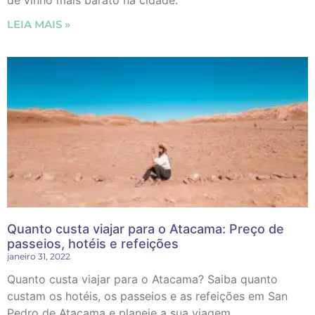
LEIA MAIS »
Quanto custa viajar para o Atacama: Preço de
passeios, hotéis e refeições
janeiro 31, 2022
Quanto custa viajar para o Atacama? Saiba quanto
custam os hotéis, os passeios e as refeições em San
Pedro de Atacama e planeje a sua viagem.