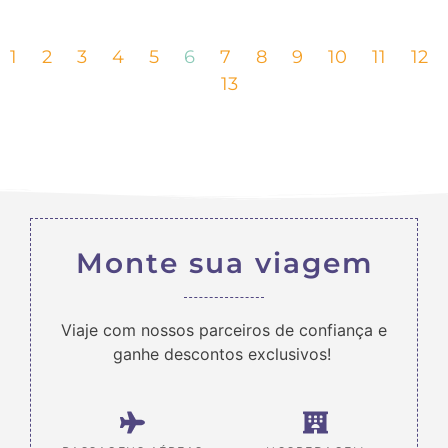
1
2
3
4
5
6
7
8
9
10
11
12
13
Monte sua viagem
Viaje com nossos parceiros de confiança e
ganhe descontos exclusivos!