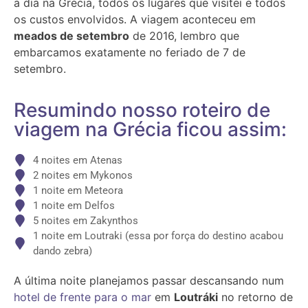
a dia na Grécia, todos os lugares que visitei e todos
os custos envolvidos. A viagem aconteceu em
meados de setembro
de 2016, lembro que
embarcamos exatamente no feriado de 7 de
setembro.
Resumindo nosso roteiro de
viagem na Grécia ficou assim:
4 noites em Atenas
2 noites em Mykonos
1 noite em Meteora
1 noite em Delfos
5 noites em Zakynthos
1 noite em Loutraki (essa por força do destino acabou
dando zebra)
A última noite planejamos passar descansando num
hotel de frente para o mar
em
Loutráki
no retorno de