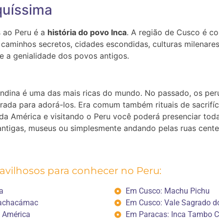
iquíssima
s ao Peru é a
história do povo Inca
. A região de Cusco é c
 caminhos secretos, cidades escondidas, culturas milenare
e a genialidade dos povos antigos.
andina é uma das mais ricas do mundo. No passado, os per
rada para adorá-los. Era comum também rituais de sacrifí
 da América e visitando o Peru você poderá presenciar toda
 antigas, museus ou simplesmente andando pelas ruas cente
ravilhosos para conhecer no Peru:
a
Em Cusco: Machu Pichu
Pachacámac
Em Cusco: Vale Sagrado do
a América
Em Paracas: Inca Tambo C