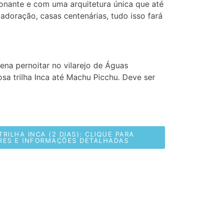
onante e com uma arquitetura única que até
adoração, casas centenárias, tudo isso fará
pena pernoitar no vilarejo de Águas
sa trilha Inca até Machu Picchu. Deve ser
RILHA INCA (2 DIAS): CLIQUE PARA
RES E INFORMAÇÕES DETALHADAS