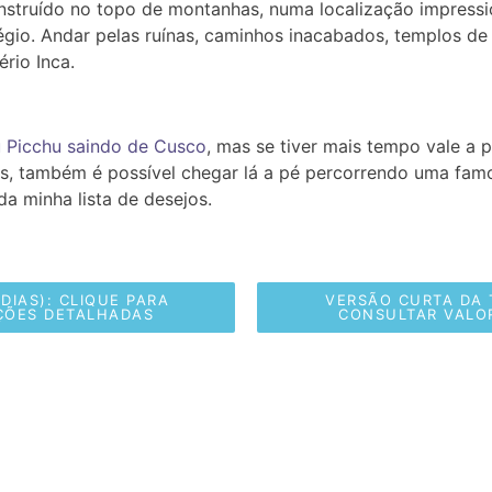
construído no topo de montanhas, numa
localização
impressi
égio. Andar pelas ruínas, caminhos inacabados, templos de 
rio Inca.
 Picchu saindo de Cusco
, mas se tiver mais tempo vale a 
as, também é possível chegar lá a pé percorrendo uma famo
da minha lista de desejos.
DIAS): CLIQUE PARA
VERSÃO CURTA DA T
ÇÕES DETALHADAS
CONSULTAR VALO